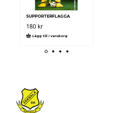
SUPPORTERFLAGGA
Kaff
180
kr
95
k
Lägg till i varukorg
Lägg