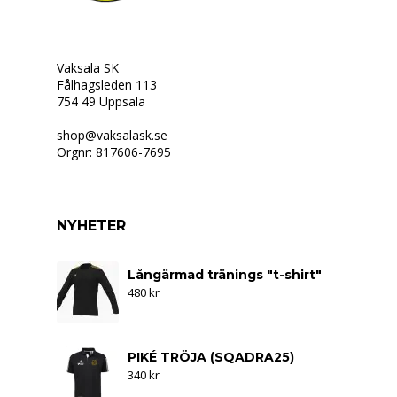
Vaksala SK
Fålhagsleden 113
754 49 Uppsala
shop@vaksalask.se
Orgnr: 817606-7695
NYHETER
Långärmad tränings "t-shirt"
480
kr
PIKÉ TRÖJA (SQADRA25)
340
kr