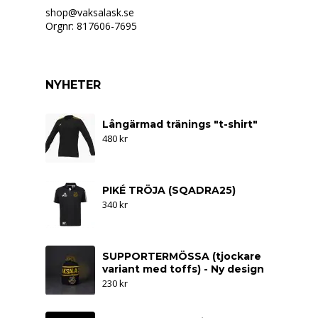
shop@vaksalask.se
Orgnr: 817606-7695
NYHETER
Långärmad tränings "t-shirt"
480
kr
PIKÉ TRÖJA (SQADRA25)
340
kr
SUPPORTERMÖSSA (tjockare
variant med toffs) - Ny design
230
kr