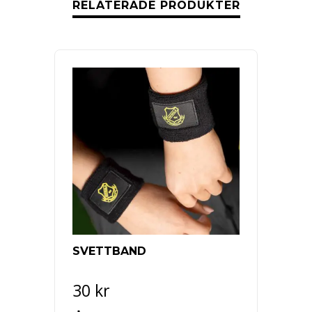
RELATERADE PRODUKTER
SVETTBAND
HOODY
164 (
30
kr
440