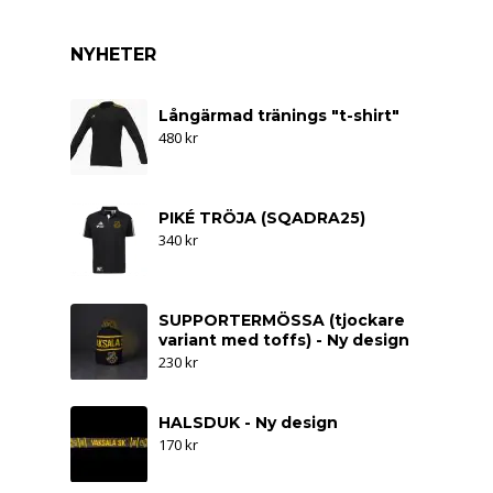
NYHETER
Långärmad tränings "t-shirt"
480
kr
PIKÉ TRÖJA (SQADRA25)
340
kr
SUPPORTERMÖSSA (tjockare
variant med toffs) - Ny design
230
kr
HALSDUK - Ny design
170
kr