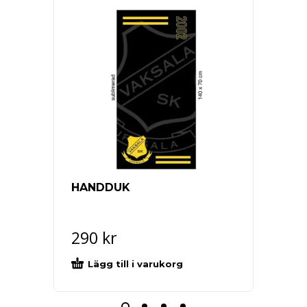
HANDDUK
JACKA 
ENTR
290
kr
600
Lägg till i varukorg
Välj al