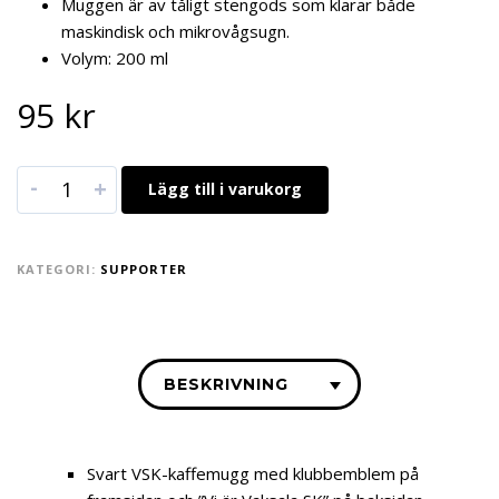
Muggen är av tåligt stengods som klarar både
maskindisk och mikrovågsugn.
Volym: 200 ml
95
kr
-
+
Lägg till i varukorg
KATEGORI:
SUPPORTER
BESKRIVNING
Svart VSK-kaffemugg med klubbemblem på