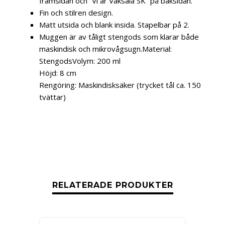
framsidan och ”Vi är Vaksala SK” på baksidan.
Fin och stilren design.
Matt utsida och blank insida. Stapelbar på 2.
Muggen är av tåligt stengods som klarar både
maskindisk och mikrovågsugn.Material:
StengodsVolym: 200 ml
Höjd: 8 cm
Rengöring: Maskindisksäker
(trycket tål ca. 150
tvättar)
RELATERADE PRODUKTER